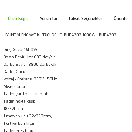
Ürün Bilgisi
Yorumlar
Taksit Seçenekleri
Önerileri
HYUNDAI PNÖMATİK KIRICI DELİCİ BHD4203 1600W - BHD4203
Giriş Gücü: 1600W
Boşta Devir Hızı: 630 dev/dk
Darbe Sayısı: 3800 darbe/dk
Darbe Gücü: 9 J
Voltaj - Frekans: 230V ~50Hz
Aksesuarlar
1 adet yardımcı tutamak,
1 adet nokta keski
18x320mm,
1 matkap ucu 22x320mm,
1 çift karbon fırça,
1 adet gres tüpü.