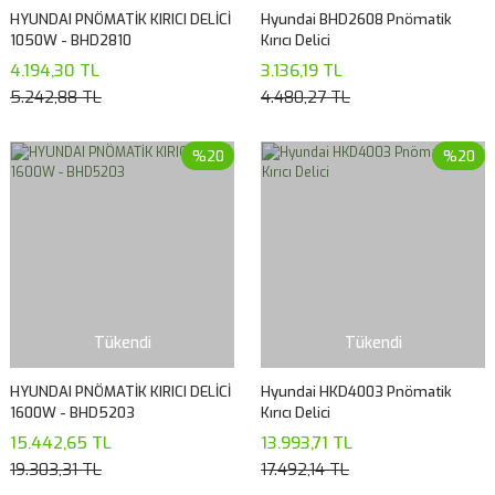
HYUNDAI PNÖMATİK KIRICI DELİCİ
Hyundai BHD2608 Pnömatik
1050W - BHD2810
Kırıcı Delici
4.194,30 TL
3.136,19 TL
5.242,88 TL
4.480,27 TL
%20
%20
Tükendi
Tükendi
HYUNDAI PNÖMATİK KIRICI DELİCİ
Hyundai HKD4003 Pnömatik
1600W - BHD5203
Kırıcı Delici
15.442,65 TL
13.993,71 TL
19.303,31 TL
17.492,14 TL