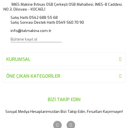
Ürün açıklamasında eksik bilgiler bulunuyor.
İMES Makine İhtisas OSB Çerkeşli OSB Mahallesi, İMES-8 Caddesi,
NO:3, Dilovası - KOCAELİ
Ürün bilgilerinde hatalar bulunuyor.
Satış Hattı 0542 688 55 68
Ürün fiyatı diğer sitelerden daha pahalı.
Satış Sonrası Destek Hattı 0549 560 70 90
Bu ürüne benzer farklı alternatifler olmalı.
info@italmakina.com.tr
KURUMSAL
Gönder
ÖNE ÇIKAN KATEGORİLER
BİZİ TAKİP EDİN
Sosyal Medya Hesaplarımızdan Bizi Takip Edin, Fırsatları Kaçırmayın!