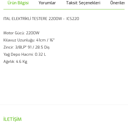
Ürün Bilgisi
Yorumlar
Taksit Seçenekleri
Önerileri
ITAL ELEKTRİKLİ TESTERE 2200W - ICS220
Motor Gücü: 2200W
Kılavuz Uzunluğu: 41cm / 16"
Zincir: 3/8LP" 91 / 28.5 Diş
Yağ Depo Hacmi: 0.32 L
Ağırlık: 4.6 Kg
Bu ürünün fiyat bilgisi, resim, ürün açıklamalarında ve diğer
konularda yetersiz gördüğünüz noktaları öneri formunu
Bu ürüne ilk yorumu siz yapın!
kullanarak tarafımıza iletebilirsiniz.
Görüş ve önerileriniz için teşekkür ederiz.
Yorum Yaz
Ürün resmi kalitesiz, bozuk veya görüntülenemiyor.
İLETİŞİM