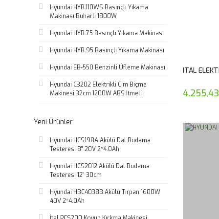
Hyundai HYB.110WS Basınçlı Yıkama
Makinası Buharlı 1800W
Hyundai HYB.75 Basınçlı Yıkama Makinası
Hyundai HYB.95 Basınçlı Yıkama Makinası
Hyundai EB-550 Benzinli Üfleme Makinası
ITAL ELEKT
Hyundai C3202 Elektrikli Çim Biçme
4.255,43
Makinesi 32cm 1200W ABS İtmeli
Yeni Ürünler
Hyundai HCS198A Akülü Dal Budama
Testeresi 8'' 20V 2*4.0Ah
Hyundai HCS2012 Akülü Dal Budama
Testeresi 12'' 30cm
Hyundai HBC4038B Akülü Tırpan 1600W
40V 2*4.0Ah
İtal PCS200 Koyun Kırkma Makinesi