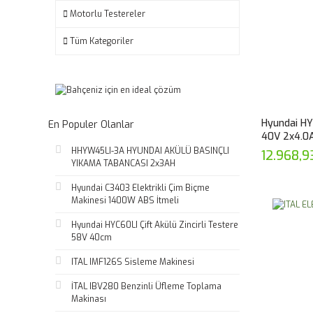
Motorlu Testereler
Tüm Kategoriler
Hyundai HYC
En Populer Olanlar
40V 2x4.0
HHYW45LI-3A HYUNDAI AKÜLÜ BASINÇLI
12.968,9
YIKAMA TABANCASI 2x3AH
Hyundai C3403 Elektrikli Çim Biçme
Makinesi 1400W ABS İtmeli
Hyundai HYC60LI Çift Akülü Zincirli Testere
58V 40cm
ITAL IMF126S Sisleme Makinesi
İTAL IBV280 Benzinli Üfleme Toplama
Makinası