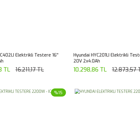
402LI Elektrikli Testere 16''
Hyundai HYC201LI Elektrikli Teste
Ah
20V 2x4.0Ah
3 TL
16.211,17 TL
10.298,86 TL
12.873,57 
%15