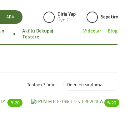
Giriş Yap
Sepetim
ARA
Üye Ol
un
Akülü Dekupaj
Videolar
Blog
Testere
Toplam 7 ürün
%20
%20