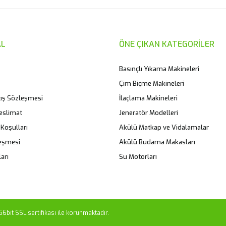
L
ÖNE ÇIKAN KATEGORİLER
Basınçlı Yıkama Makineleri
Çim Biçme Makineleri
tış Sözleşmesi
İlaçlama Makineleri
eslimat
Jeneratör Modelleri
 Koşulları
Akülü Matkap ve Vidalamalar
leşmesi
Akülü Budama Makasları
arı
Su Motorları
56bit SSL sertifikası ile korunmaktadır.