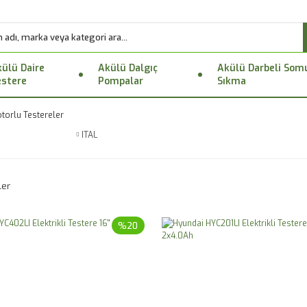
ülü Daire
Akülü Dalgıç
Akülü Darbeli Som
stere
Pompalar
Sıkma
otorlu Testereler
ITAL
ler
%20