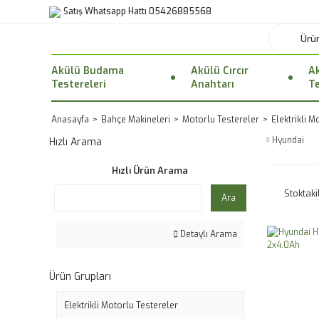
Satış Whatsapp Hattı 05426885568
Akülü Budama
Akülü Cırcır
Ak
Testereleri
Anahtarı
Te
Anasayfa
Bahçe Makineleri
Motorlu Testereler
Elektrikli M
Hyundai
Hızlı Arama
Hızlı Ürün Arama
Stoktaki
Ara
Detaylı Arama
Ürün Grupları
Elektrikli Motorlu Testereler