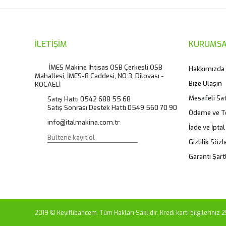
İLETİŞİM
KURUMSA
İMES Makine İhtisas OSB Çerkeşli OSB
Hakkımızda
Mahallesi, İMES-8 Caddesi, NO:3, Dilovası -
Bize Ulaşın
KOCAELİ
Mesafeli Sa
Satış Hattı 0542 688 55 68
Satış Sonrası Destek Hattı 0549 560 70 90
Ödeme ve T
info@italmakina.com.tr
İade ve İptal
Gizlilik Söz
Garanti Şartl
2019 © Keyiflibahcem. Tüm Hakları Saklıdır. Kredi kartı bilgileriniz 2