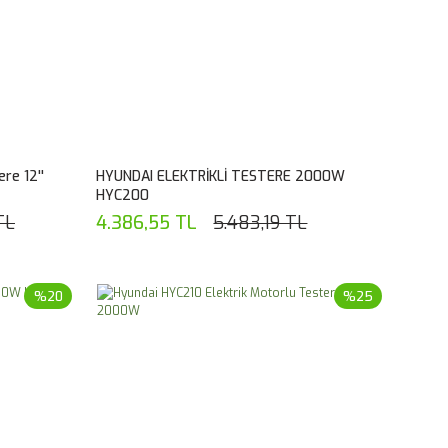
re 12''
HYUNDAI ELEKTRİKLİ TESTERE 2000W
HYC200
TL
4.386,55 TL
5.483,19 TL
%20
%25