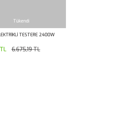
Tükendi
LEKTRİKLİ TESTERE 2400W
 TL
6.675,19 TL