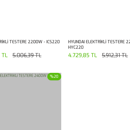
RİKLİ TESTERE 2200W - ICS220
HYUNDAI ELEKTRİKLİ TESTERE 
HYC220
 TL
5.006,39 TL
4.729,85 TL
5.912,31 TL
%20