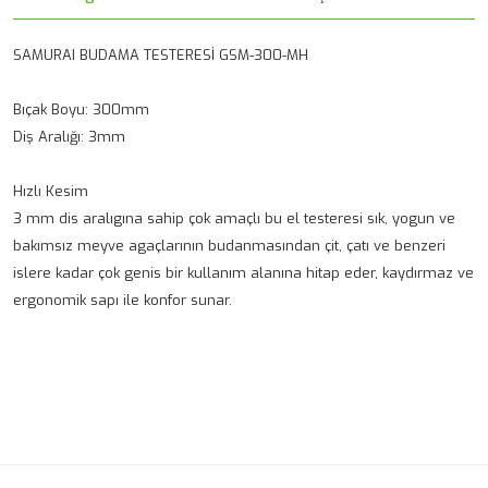
SAMURAI BUDAMA TESTERESİ GSM-300-MH
Bıçak Boyu: 300mm
Diş Aralığı: 3mm
Hızlı Kesim
3 mm dis aralıgına sahip çok amaçlı bu el testeresi sık, yogun ve
bakımsız meyve agaçlarının budanmasından çit, çatı ve benzeri
islere kadar çok genis bir kullanım alanına hitap eder, kaydırmaz ve
ergonomik sapı ile konfor sunar.
Bu ürünün fiyat bilgisi, resim, ürün açıklamalarında ve diğer
konularda yetersiz gördüğünüz noktaları öneri formunu
Bu ürüne ilk yorumu siz yapın!
kullanarak tarafımıza iletebilirsiniz.
Görüş ve önerileriniz için teşekkür ederiz.
Yorum Yaz