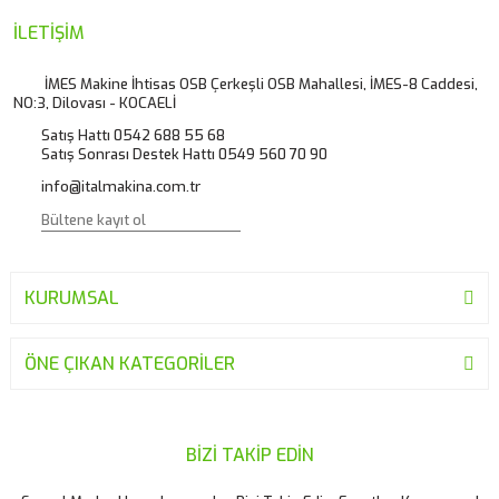
Ürün resmi kalitesiz, bozuk veya görüntülenemiyor.
İLETİŞİM
Ürün açıklamasında eksik bilgiler bulunuyor.
İMES Makine İhtisas OSB Çerkeşli OSB Mahallesi, İMES-8 Caddesi,
NO:3, Dilovası - KOCAELİ
Ürün bilgilerinde hatalar bulunuyor.
Satış Hattı 0542 688 55 68
Ürün fiyatı diğer sitelerden daha pahalı.
Satış Sonrası Destek Hattı 0549 560 70 90
Bu ürüne benzer farklı alternatifler olmalı.
info@italmakina.com.tr
KURUMSAL
Gönder
ÖNE ÇIKAN KATEGORİLER
BİZİ TAKİP EDİN