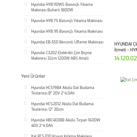
Hyundai HYB.110WS Basınçlı Yıkama
Makinası Buharlı 1800W
Hyundai HYB.75 Basınçlı Yıkama Makinası
Hyundai HYB.95 Basınçlı Yıkama Makinası
Hyundai EB-550 Benzinli Üfleme Makinası
HYUNDAI Ç
İtmeli - H
Hyundai C3202 Elektrikli Çim Biçme
14.120,0
Makinesi 32cm 1200W ABS İtmeli
Yeni Ürünler
Hyundai HCS198A Akülü Dal Budama
Testeresi 8'' 20V 2*4.0Ah
Hyundai HCS2012 Akülü Dal Budama
Testeresi 12'' 30cm
Hyundai HBC4038B Akülü Tırpan 1600W
40V 2*4.0Ah
İtal PCS200 Koyun Kırkma Makinesi