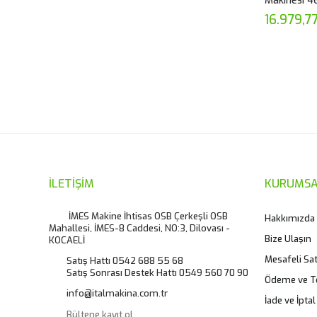
Makinesi 4
16.979,7
İLETİŞİM
KURUMSA
İMES Makine İhtisas OSB Çerkeşli OSB
Hakkımızda
Mahallesi, İMES-8 Caddesi, NO:3, Dilovası -
Bize Ulaşın
KOCAELİ
Mesafeli Sa
Satış Hattı 0542 688 55 68
Satış Sonrası Destek Hattı 0549 560 70 90
Ödeme ve T
info@italmakina.com.tr
İade ve İptal