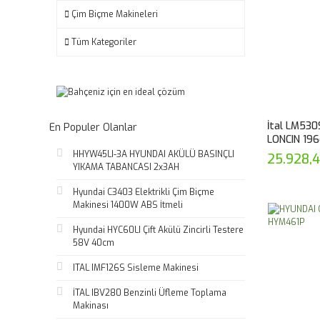
Çim Biçme Makineleri
Tüm Kategoriler
İtal LM530
En Populer Olanlar
LONCIN 19
HHYW45LI-3A HYUNDAI AKÜLÜ BASINÇLI
25.928,
YIKAMA TABANCASI 2x3AH
Hyundai C3403 Elektrikli Çim Biçme
Makinesi 1400W ABS İtmeli
Hyundai HYC60LI Çift Akülü Zincirli Testere
58V 40cm
ITAL IMF126S Sisleme Makinesi
İTAL IBV280 Benzinli Üfleme Toplama
Makinası