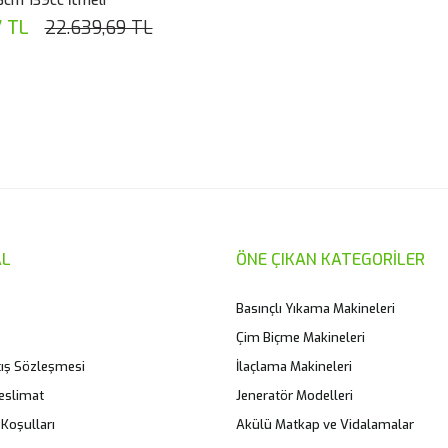
6cm 139cc İtmeli
7 TL
22.639,69 TL
L
ÖNE ÇIKAN KATEGORİLER
Basınçlı Yıkama Makineleri
Çim Biçme Makineleri
tış Sözleşmesi
İlaçlama Makineleri
eslimat
Jeneratör Modelleri
 Koşulları
Akülü Matkap ve Vidalamalar