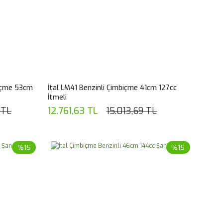
biçme 53cm
İtal LM41 Benzinli Çimbiçme 41cm 127cc
İtmeli
 TL
12.761,63 TL
15.013,69 TL
%15
%15