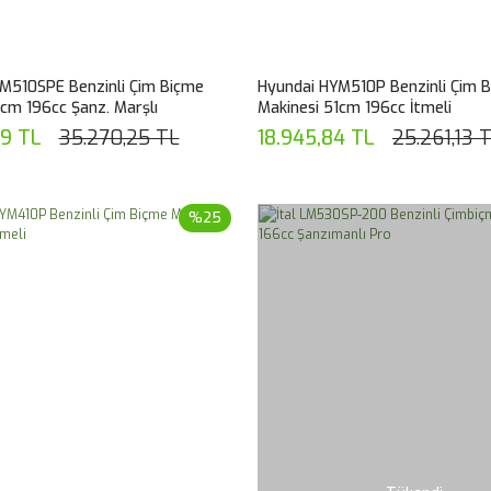
M510SPE Benzinli Çim Biçme
Hyundai HYM510P Benzinli Çim 
1cm 196cc Şanz. Marşlı
Makinesi 51cm 196cc İtmeli
69 TL
35.270,25 TL
18.945,84 TL
25.261,13 
%25