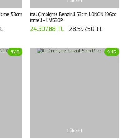
Tükendi
biçme 53cm
İtal Çimbiçme Benzinli 53cm LONCIN 196cc
İtmeli - LM530P
TL
24.307,88 TL
28.597,50 TL
%15
%15
Tükendi