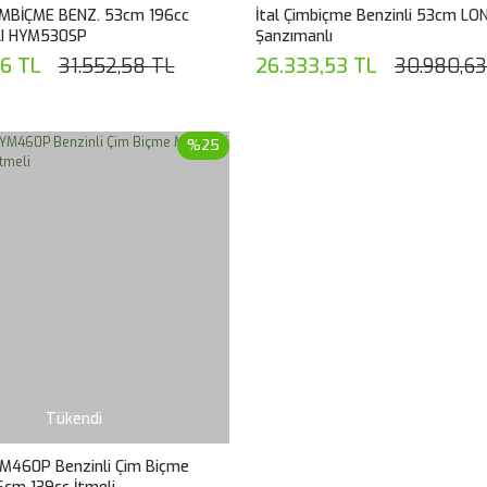
İMBİÇME BENZ. 53cm 196cc
İtal Çimbiçme Benzinli 53cm LO
I HYM530SP
Şanzımanlı
06 TL
31.552,58 TL
26.333,53 TL
30.980,63
%25
Tükendi
M460P Benzinli Çim Biçme