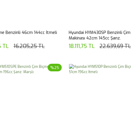
me Benzinli 46cm 144cc İtmeli
Hyundai HYM430SP Benzinli Çim
Makinası 42cm 145cc Şanz.
6 TL
16.205,25 TL
18.111,75 TL
22.639,69 TL
%25