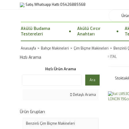
Satış Whatsapp Hattı 05426885568
Akülü Budama
Akülü Cırcır
Ak
Testereleri
Anahtarı
Te
Anasayfa
Bahçe Makineleri
Çim Biçme Makineleri
Benzinli 
ITAL
Hızlı Arama
Hızlı Ürün Arama
Stoktaki
Ara
Detaylı Arama
Ürün Grupları
Benzinli Çim Biçme Makineleri