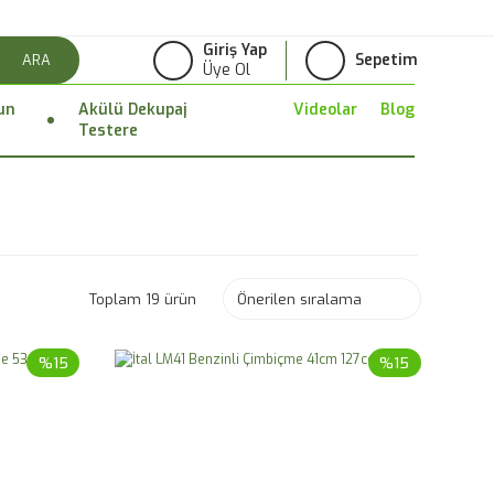
Giriş Yap
Sepetim
ARA
Üye Ol
un
Akülü Dekupaj
Videolar
Blog
Testere
Toplam 19 ürün
%15
%15