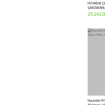
HYUNDAI Ç
ŞANZIMANL
25.242,
Hyundai HY