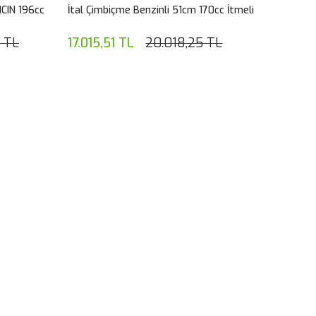
NCIN 196cc
İtal Çimbiçme Benzinli 51cm 170cc İtmeli
 TL
17.015,51 TL
20.018,25 TL