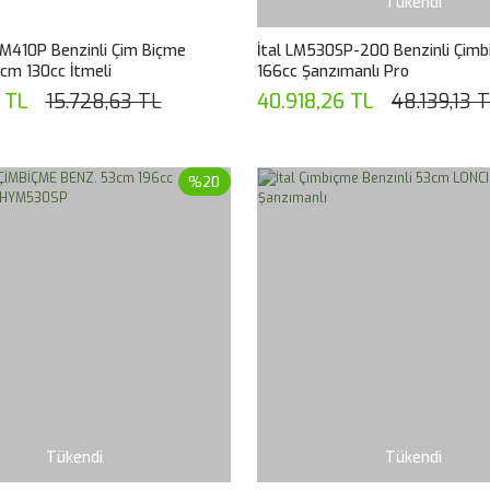
Tükendi
M410P Benzinli Çim Biçme
İtal LM530SP-200 Benzinli Çim
cm 130cc İtmeli
166cc Şanzımanlı Pro
7 TL
15.728,63 TL
40.918,26 TL
48.139,13 
%20
Tükendi
Tükendi