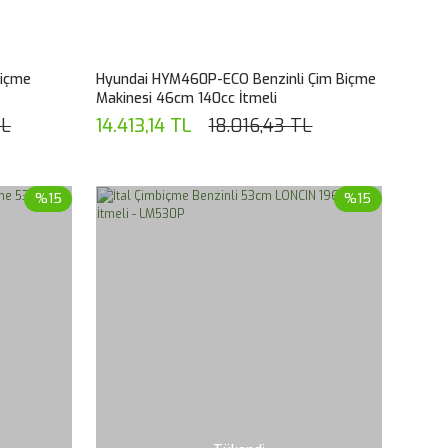
Biçme
Hyundai HYM460P-ECO Benzinli Çim Biçme
Makinesi 46cm 140cc İtmeli
TL
14.413,14 TL
18.016,43 TL
%15
%15