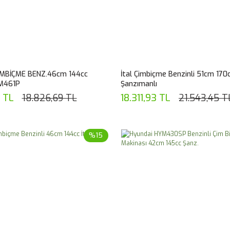
İMBİÇME BENZ.46cm 144cc
İtal Çimbiçme Benzinli 51cm 170
YM461P
Şanzımanlı
2 TL
18.826,69 TL
18.311,93 TL
21.543,45 T
%15