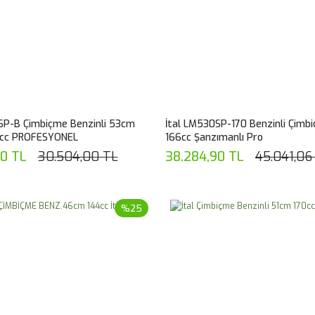
SP-B Çimbiçme Benzinli 53cm
İtal LM530SP-170 Benzinli Çim
6cc PROFESYONEL
166cc Şanzımanlı Pro
40 TL
30.504,00 TL
38.284,90 TL
45.041,06
%25