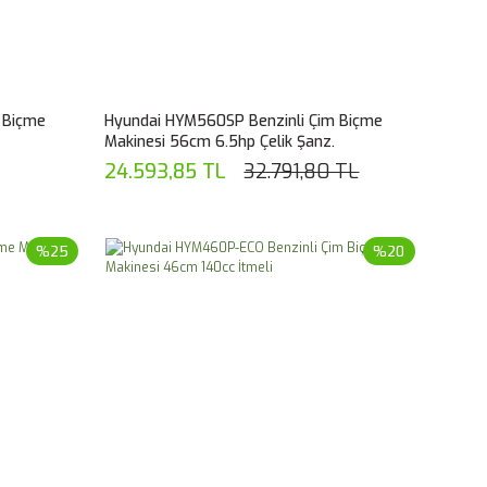
 Biçme
Hyundai HYM560SP Benzinli Çim Biçme
Makinesi 56cm 6.5hp Çelik Şanz.
24.593,85 TL
32.791,80 TL
%25
%20