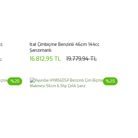
cc
İtal Çimbiçme Benzinli 46cm 144cc
Şanzımanlı
L
16.812,95 TL
19.779,94 TL
%20
%25