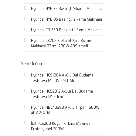
Hyundai HYB.75 Basınçlı Yıkama Makinası
Hyundai HYB.95 Basınçlı Yıkama Makinası
Hyundai EB-550 Benzinli Üfleme Makinası
Hyundai C3202 Elektrikli Çim Biçme
Makinesi 32cm 1200W ABS İtmeli
Yeni Ürünler
Hyundai HCS198A Akülü Dal Budama
Testeresi 8'' 20V 2*4.0Ah
Hyundai HCS2012 Akülü Dal Budama
Testeresi 12'' 30cm
Hyundai HBC4038B Akülü Tırpan 1600W
40V 2*4.0Ah
İtal PCS200 Koyun Kırkma Makinesi
Profesyonel 200W