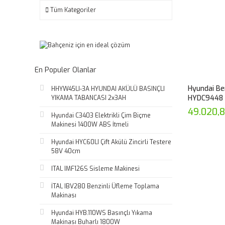
Tüm Kategoriler
En Populer Olanlar
Hyundai Be
HHYW45LI-3A HYUNDAI AKÜLÜ BASINÇLI
HYDC9448
YIKAMA TABANCASI 2x3AH
49.020,
Hyundai C3403 Elektrikli Çim Biçme
Makinesi 1400W ABS İtmeli
Hyundai HYC60LI Çift Akülü Zincirli Testere
58V 40cm
ITAL IMF126S Sisleme Makinesi
İTAL IBV280 Benzinli Üfleme Toplama
Makinası
Hyundai HYB.110WS Basınçlı Yıkama
Makinası Buharlı 1800W