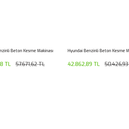
nzinli Beton Kesme Makinası
Hyundai Benzinli Beton Kesme M
88 TL
57.671,62 TL
42.862,89 TL
50.426,93