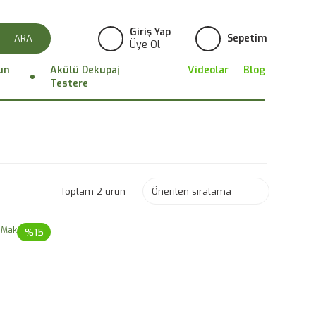
Giriş Yap
Sepetim
ARA
Üye Ol
un
Akülü Dekupaj
Videolar
Blog
Testere
Toplam 2 ürün
%15