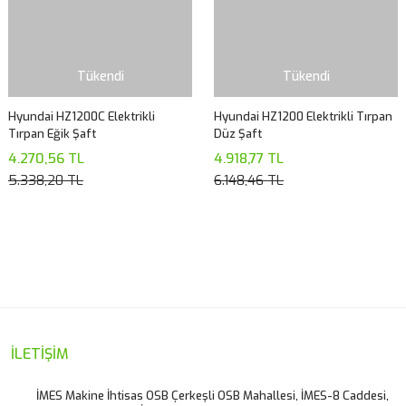
Tükendi
Tükendi
Hyundai HZ1200C Elektrikli
Hyundai HZ1200 Elektrikli Tırpan
Tırpan Eğik Şaft
Düz Şaft
4.270,56 TL
4.918,77 TL
5.338,20 TL
6.148,46 TL
İLETİŞİM
İMES Makine İhtisas OSB Çerkeşli OSB Mahallesi, İMES-8 Caddesi,