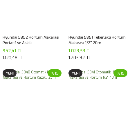
Hyundai 5852 Hortum Makarası
Hyundai 5851 Tekerlekli Hortum
Portatif ve Askılı
Makarası 1/2'' 20m
952,41 TL
1.023,33 TL
1.120,48 TL
1.203,92 TL
YENİ
%15
YENİ
%15