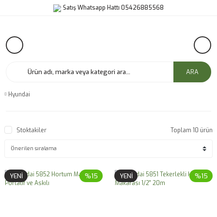
Satış Whatsapp Hattı 05426885568
ARA
Hyundai
Stoktakiler
Toplam 10 ürün
YENİ
%15
YENİ
%15