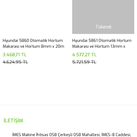
Tükendi
Hyundai 5860 Otomatik Hortum
Hyundai 5861 Otomatik Hortum
Makarası ve Hortum 8mm x 20m
Makarası ve Hortum 13mm x
20m
3.468,71 TL
4.577,27 TL
4.624,95 TL
5.721,59 TL
İLETİŞİM
İMES Makine İhtisas OSB Çerkeşli OSB Mahallesi, İMES-8 Caddesi,