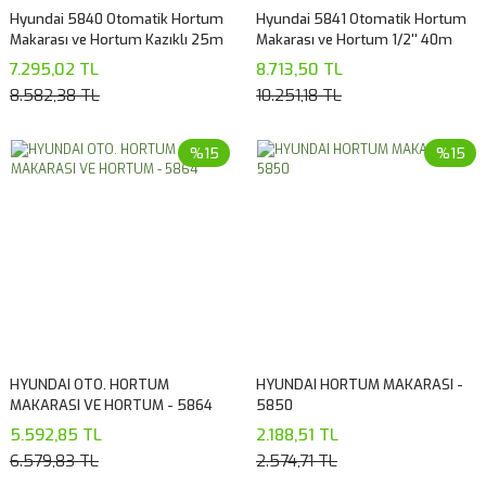
Hyundai 5840 Otomatik Hortum
Hyundai 5841 Otomatik Hortum
Makarası ve Hortum Kazıklı 25m
Makarası ve Hortum 1/2'' 40m
7.295,02 TL
8.713,50 TL
8.582,38 TL
10.251,18 TL
%15
%15
HYUNDAI OTO. HORTUM
HYUNDAI HORTUM MAKARASI -
MAKARASI VE HORTUM - 5864
5850
5.592,85 TL
2.188,51 TL
6.579,83 TL
2.574,71 TL