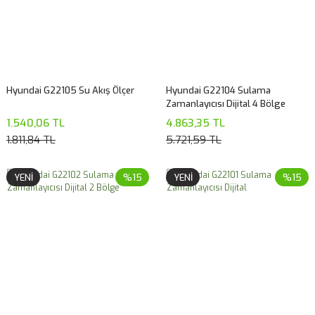
Hyundai G22105 Su Akış Ölçer
Hyundai G22104 Sulama
Zamanlayıcısı Dijital 4 Bölge
1.540,06 TL
4.863,35 TL
1.811,84 TL
5.721,59 TL
YENİ
%15
YENİ
%15