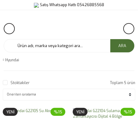
Satış Whatsapp Hattı 05426885568
ARA
Hyundai
Stoktakiler
Toplam 5 ürün
YENİ
%15
YENİ
%15