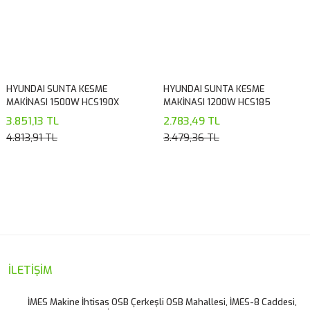
HYUNDAI SUNTA KESME
HYUNDAI SUNTA KESME
MAKİNASI 1500W HCS190X
MAKİNASI 1200W HCS185
3.851,13 TL
2.783,49 TL
4.813,91 TL
3.479,36 TL
İLETİŞİM
İMES Makine İhtisas OSB Çerkeşli OSB Mahallesi, İMES-8 Caddesi,