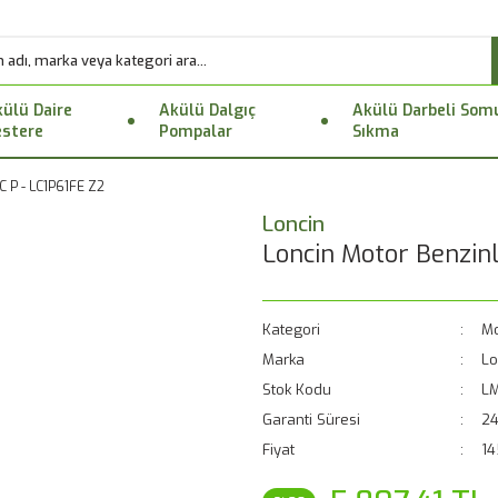
ülü Daire
Akülü Dalgıç
Akülü Darbeli Som
stere
Pompalar
Sıkma
C P - LC1P61FE Z2
Loncin
Loncin Motor Benzinl
Kategori
Mo
Marka
Lo
Stok Kodu
LM
Garanti Süresi
24
Fiyat
14