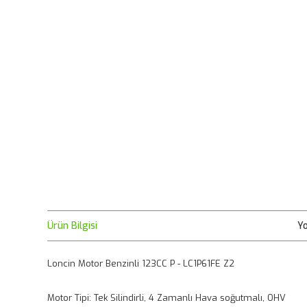
Ürün Bilgisi
Y
Loncin Motor Benzinli 123CC P - LC1P61FE Z2
Motor Tipi: Tek Silindirli, 4 Zamanlı Hava soğutmalı, OHV