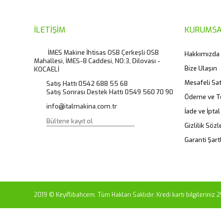
Ürün açıklamasında eksik bilgiler bulunuyor.
Ürün bilgilerinde hatalar bulunuyor.
İLETİŞİM
KURUMSA
Ürün fiyatı diğer sitelerden daha pahalı.
İMES Makine İhtisas OSB Çerkeşli OSB
Hakkımızda
Mahallesi, İMES-8 Caddesi, NO:3, Dilovası -
Bu ürüne benzer farklı alternatifler olmalı.
Bize Ulaşın
KOCAELİ
Mesafeli Sa
Satış Hattı 0542 688 55 68
Satış Sonrası Destek Hattı 0549 560 70 90
Ödeme ve T
info@italmakina.com.tr
İade ve İptal
Gizlilik Söz
Garanti Şartl
2019 © Keyiflibahcem. Tüm Hakları Saklıdır. Kredi kartı bilgileriniz 2