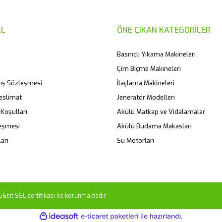
L
ÖNE ÇIKAN KATEGORİLER
Basınçlı Yıkama Makineleri
Çim Biçme Makineleri
tış Sözleşmesi
İlaçlama Makineleri
eslimat
Jeneratör Modelleri
 Koşulları
Akülü Matkap ve Vidalamalar
leşmesi
Akülü Budama Makasları
Gönder
arı
Su Motorları
56bit SSL sertifikası ile korunmaktadır.
ile
ideasoft
e-