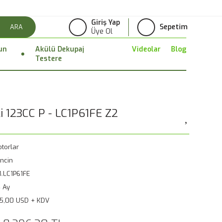
Giriş Yap
Sepetim
ARA
Üye Ol
un
Akülü Dekupaj
Videolar
Blog
Testere
i 123CC P - LC1P61FE Z2
torlar
ncin
.LC1P61FE
 Ay
5,00 USD + KDV