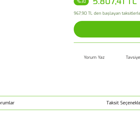
5.807,41 TL
%30
967,90 TL den başlayan taksitlerle
Yorum Yaz
Tavsiye
orumlar
Taksit Seçenekle