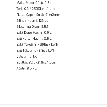
Maks. Motor Gücü: 3.5 Hp
Tork: 6.8 / 2500Nm / rpm
Piston Çapı x Strok: 61x42mm
Silindir Hacmi: 123 cc
Sıkıştırma Oranı: 8.5:1
Yakıt Depo Hacmi: 0.9 L
Yağ Karter Hacmi: 0.5 L
Yakıt Tüketimi: <395g / kW.h
Yağ Tüketimi: <6.8g / kW.h
Çalıştırma: İpli
Ebatlar: 32.5x31.8x24.5cm
Ağırlık: 8.5 Kg
Bu ürünün fiyat bilgisi, resim, ürün açıklamalarında ve diğ
Görüş ve önerileriniz için teşekkür ederiz.
Ürün resmi kalitesiz, bozuk veya görüntülenemiyor.