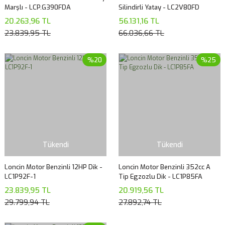
Marşlı - LCP.G390FDA
Silindirli Yatay - LC2V80FD
20.263,96 TL
56.131,16 TL
23.839,95 TL
66.036,66 TL
%20
%25
Tükendi
Tükendi
Loncin Motor Benzinli 12HP Dik -
Loncin Motor Benzinli 352cc A
LC1P92F-1
Tip Egzozlu Dik - LC1P85FA
23.839,95 TL
20.919,56 TL
29.799,94 TL
27.892,74 TL