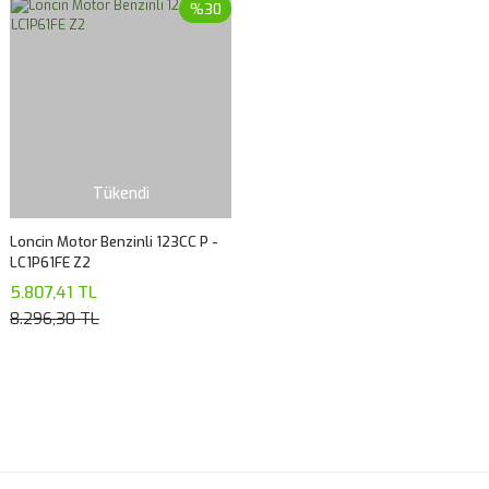
%30
Tükendi
Loncin Motor Benzinli 123CC P -
LC1P61FE Z2
5.807,41 TL
8.296,30 TL