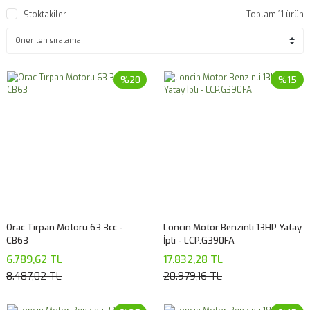
Stoktakiler
Toplam 11 ürün
%20
%15
Orac Tırpan Motoru 63.3cc -
Loncin Motor Benzinli 13HP Yatay
CB63
İpli - LCP.G390FA
6.789,62 TL
17.832,28 TL
8.487,02 TL
20.979,16 TL