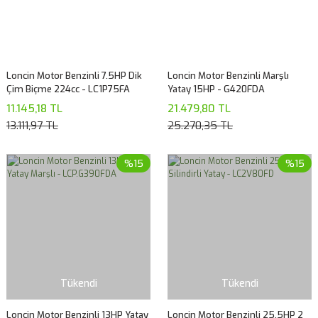
Loncin Motor Benzinli 7.5HP Dik
Loncin Motor Benzinli Marşlı
Çim Biçme 224cc - LC1P75FA
Yatay 15HP - G420FDA
11.145,18 TL
21.479,80 TL
13.111,97 TL
25.270,35 TL
%15
%15
Tükendi
Tükendi
Loncin Motor Benzinli 13HP Yatay
Loncin Motor Benzinli 25.5HP 2