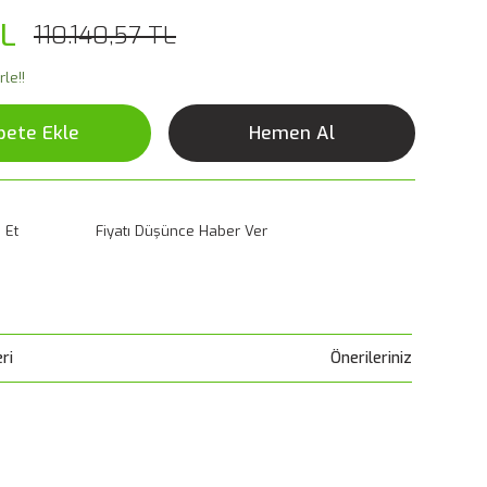
TL
110.140,57 TL
le!!
pete Ekle
Hemen Al
 Et
Fiyatı Düşünce Haber Ver
ri
Önerileriniz