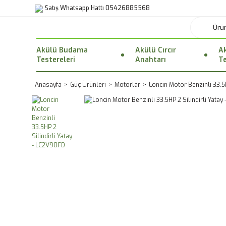
Satış Whatsapp Hattı 05426885568
Akülü Budama
Akülü Cırcır
Ak
Testereleri
Anahtarı
Te
Anasayfa
Güç Ürünleri
Motorlar
Loncin Motor Benzinli 33.5H