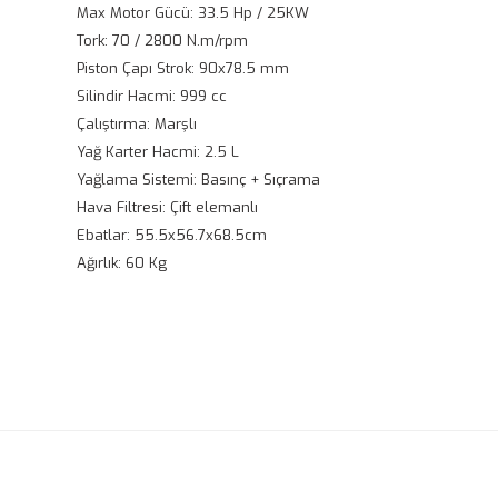
Max Motor Gücü: 33.5 Hp / 25KW
Tork: 70 / 2800 N.m/rpm
Piston Çapı Strok: 90x78.5 mm
Silindir Hacmi: 999 cc
Çalıştırma: Marşlı
Yağ Karter Hacmi: 2.5 L
Yağlama Sistemi: Basınç + Sıçrama
Hava Filtresi: Çift elemanlı
Ebatlar: 55.5x56.7x68.5cm
Ağırlık: 60 Kg
Bu ürünün fiyat bilgisi, resim, ürün açıklamalarında ve diğ
Görüş ve önerileriniz için teşekkür ederiz.
Ürün resmi kalitesiz, bozuk veya görüntülenemiyor.
Ürün açıklamasında eksik bilgiler bulunuyor.