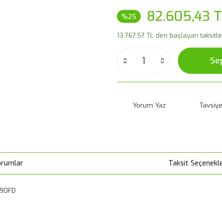
82.605,43 
%25
13.767,57 TL den başlayan taksitler
Se
Yorum Yaz
Tavsiye
orumlar
Taksit Seçenekle
2V90FD