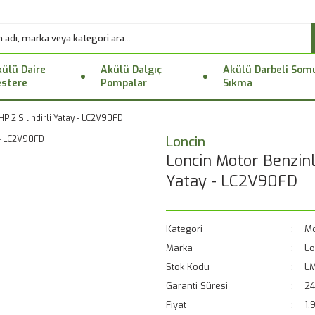
ülü Daire
Akülü Dalgıç
Akülü Darbeli Som
stere
Pompalar
Sıkma
P 2 Silindirli Yatay - LC2V90FD
Loncin
Loncin Motor Benzinli
Yatay - LC2V90FD
Kategori
Mo
Marka
Lo
Stok Kodu
L
Garanti Süresi
24
Fiyat
1.