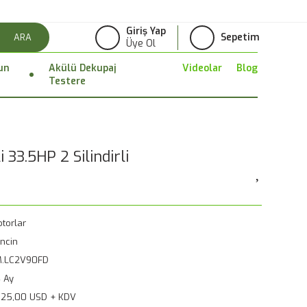
Giriş Yap
Sepetim
ARA
Üye Ol
un
Akülü Dekupaj
Videolar
Blog
Testere
 33.5HP 2 Silindirli
torlar
ncin
M.LC2V90FD
 Ay
925,00 USD + KDV