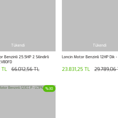
Tükendi
Tükendi
r Benzinli 25.5HP 2 Silindirli
Loncin Motor Benzinli 12HP Dik 
C2V80FD
8 TL
66.012,56 TL
23.831,25 TL
29.789,06
%30