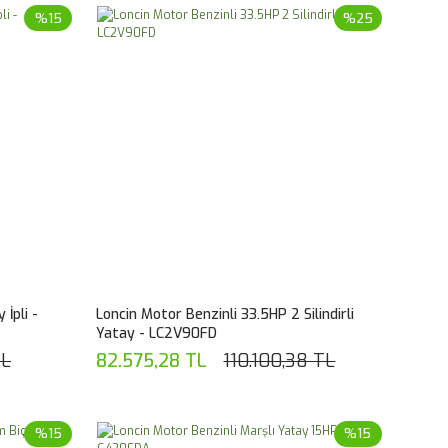
%15
%25
İpli -
Loncin Motor Benzinli 33.5HP 2 Silindirli
Yatay - LC2V90FD
TL
82.575,28 TL
110.100,38 TL
%15
%15