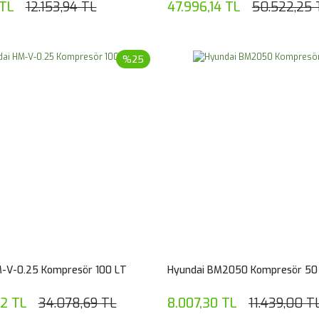
 TL
12.153,94 TL
47.996,14 TL
50.522,25 
%25
-V-0.25 Kompresör 100 LT
Hyundai BM2050 Kompresör 50
02 TL
34.078,69 TL
8.007,30 TL
11.439,00 T