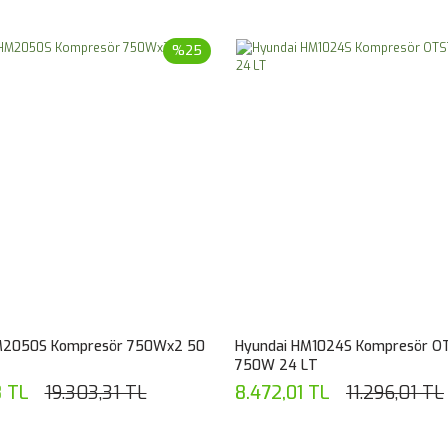
%25
M2050S Kompresör 750Wx2 50
Hyundai HM1024S Kompresör O
750W 24 LT
8 TL
19.303,31 TL
8.472,01 TL
11.296,01 TL