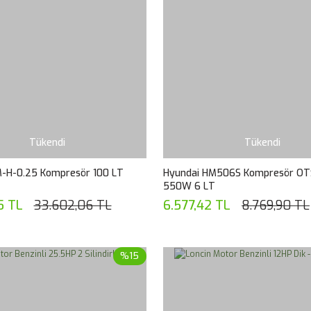
Tükendi
Tükendi
-H-0.25 Kompresör 100 LT
Hyundai HM506S Kompresör O
550W 6 LT
5 TL
33.602,06 TL
6.577,42 TL
8.769,90 TL
%15