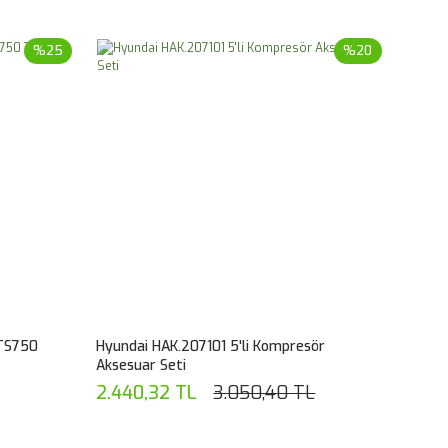
%25
%20
TS750
Hyundai HAK.207101 5'li Kompresör
Aksesuar Seti
2.440,32 TL
3.050,40 TL