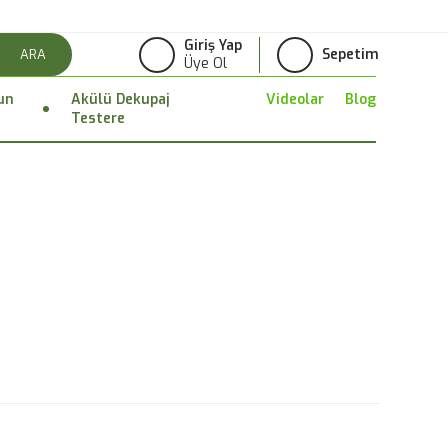
Giriş Yap
Sepetim
ARA
Üye Ol
un
Akülü Dekupaj
Videolar
Blog
Testere