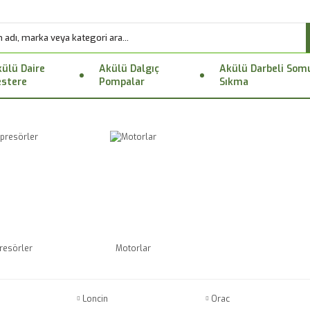
ülü Daire
Akülü Dalgıç
Akülü Darbeli Som
stere
Pompalar
Sıkma
esörler
Motorlar
Loncin
Orac