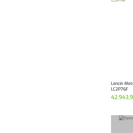
Loncin Motor
LC2P76F
42.943,9