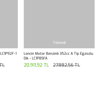
Tükendi
- LC1P92F-1
Loncin Motor Benzinli 352cc A Tip Egzozlu
Dik - LC1P85FA
 TL
20.911,92 TL
27.882,56 TL