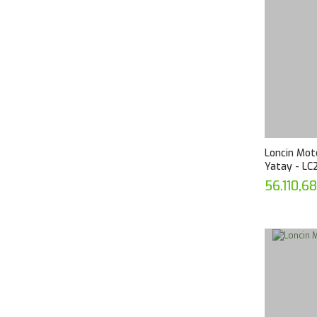
Loncin Moto
Yatay - L
56.110,6