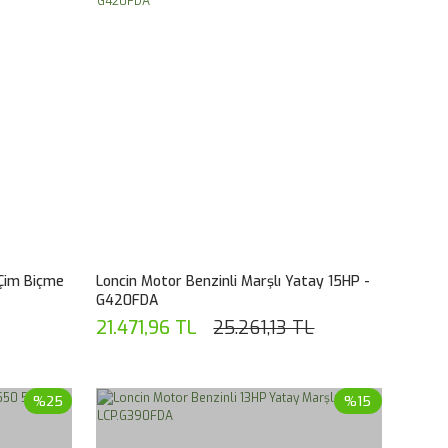
 Çim Biçme
Loncin Motor Benzinli Marşlı Yatay 15HP -
G420FDA
21.471,96 TL
25.261,13 TL
%25
%15