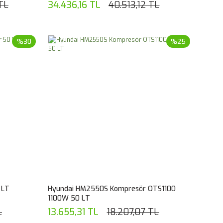
TL
34.436,16 TL
40.513,12 TL
%30
%25
 LT
Hyundai HM2550S Kompresör OTS1100
1100W 50 LT
L
13.655,31 TL
18.207,07 TL