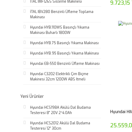
ITAL IMF126S Sisleme Makinesi
9.723,15
İTAL IBV280 Benzinli Üfleme Toplama
Makinası
Hyundai HYB.110WS Basınçlı Yıkama
Makinası Buharlı 1800W
Hyundai HYB.75 Basınçlı Yıkama Makinası
Hyundai HYB.95 Basınçlı Yıkama Makinası
Hyundai EB-550 Benzinli Üfleme Makinası
Hyundai C3202 Elektrikli Çim Biçme
Makinesi 32cm 1200W ABS İtmeli
Yeni Ürünler
Hyundai HCS198A Akülü Dal Budama
Hyundai HM
Testeresi 8'' 20V 2*4.0Ah
Hyundai HCS2012 Akülü Dal Budama
25.559,
Testeresi 12'' 30cm