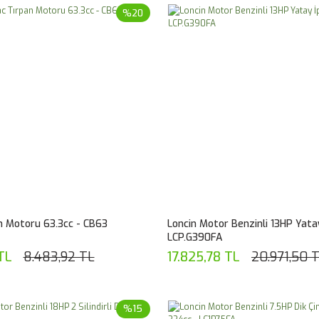
%20
n Motoru 63.3cc - CB63
Loncin Motor Benzinli 13HP Yatay 
LCP.G390FA
TL
8.483,92 TL
17.825,78 TL
20.971,50 
%15