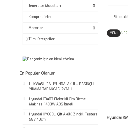
Jeneratör Modelleri
Stoktaki
Kompresörler
Motorlar
YENİ
Tüm Kategoriler
En Populer Olanlar
HHYW45LI-3A HYUNDAI AKÜLÜ BASINÇLI
YIKAMA TABANCASI 2x3AH
Hyundai C3403 Elektrikli Çim Biçme
Makinesi 1400W ABS İtmeli
Hyundai HYC60LI Çift Akülü Zincirli Testere
Hyundai K
58V 40cm