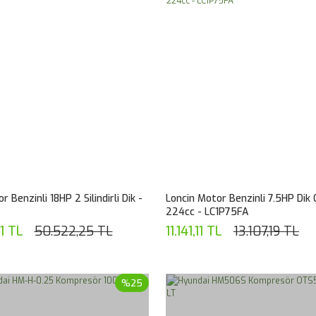
 Benzinli 18HP 2 Silindirli Dik -
Loncin Motor Benzinli 7.5HP Dik
224cc - LC1P75FA
1 TL
50.522,25 TL
11.141,11 TL
13.107,19 TL
%25