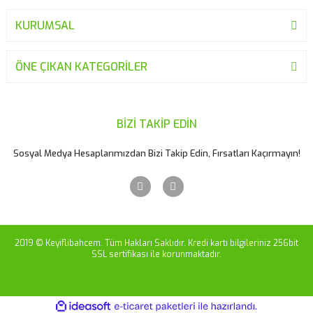
KURUMSAL
Gönder
ÖNE ÇIKAN KATEGORİLER
BİZİ TAKİP EDİN
Sosyal Medya Hesaplarımızdan Bizi Takip Edin, Fırsatları Kaçırmayın!
2019 © Keyiflibahcem. Tüm Hakları Saklıdır. Kredi kartı bilgileriniz 256bit
SSL sertifikası ile korunmaktadır.
ile
ideasoft
e-