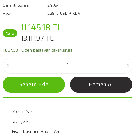
Garanti Süresi
24 Ay
Fiyat
229,17 USD + KDV
11.145,18 TL
%15
13.111,97 TL
1.857,53 TL den başlayan taksitlerle!!
Sepete Ekle
Hemen Al
Yorum Yaz
Tavsiye Et
Fiyatı Düşünce Haber Ver