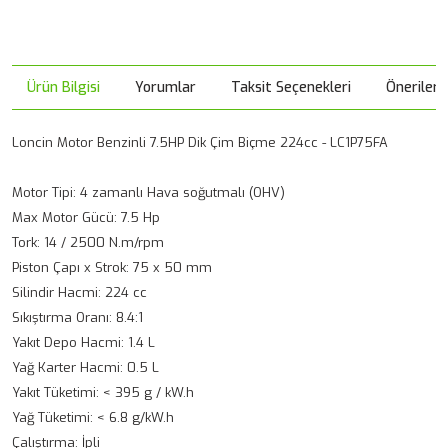
Ürün Bilgisi
Yorumlar
Taksit Seçenekleri
Önerileri
Loncin Motor Benzinli 7.5HP Dik Çim Biçme 224cc - LC1P75FA
Motor Tipi: 4 zamanlı Hava soğutmalı (OHV)
Max Motor Gücü: 7.5 Hp
Tork: 14 / 2500 N.m/rpm
Piston Çapı x Strok: 75 x 50 mm
Silindir Hacmi: 224 cc
Sıkıştırma Oranı: 8.4:1
Yakıt Depo Hacmi: 1.4 L
Yağ Karter Hacmi: 0.5 L
Yakıt Tüketimi: < 395 g / kW.h
Yağ Tüketimi: < 6.8 g/kW.h
Çalıştırma: İpli